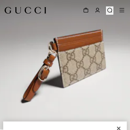
1
/
4