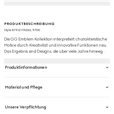
PRODUKTBESCHREIBUNG
Style ‎819121 FAD6L 9758
Die GG Emblem Kollektion interpretiert charakteristische
Motive durch Kreativität und innovative Funktionen neu.
Das Ergebnis sind Designs, die über viele Jahre hinweg
Freude bereiten. Als Teil der neuesten Linie an Accessoires
zeichnet sich dieses Kartenetui durch den neuen
Produktinformationen
GG Monogramm-Stoff in Beige und Dunkelbraun aus.
Abgerundet wird das mit mehreren Fächern
ausgestattete Modell von einem Handgelenkriemen aus
Material und Pflege
braunem Leder.
Unsere Verpflichtung