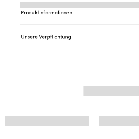
Aluminium mit durchgehendem, farblich abgestimmtem
Gucci Rosso Ancora Rot, dem charakteristischen Farbt
Produktinformationen
gewisse Etwas.
Unsere Verpflichtung