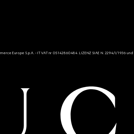
mmerce Europe S.p.A. - IT VAT nr 05142860484. LIZENZ SIAE N. 2294/I/1936 und