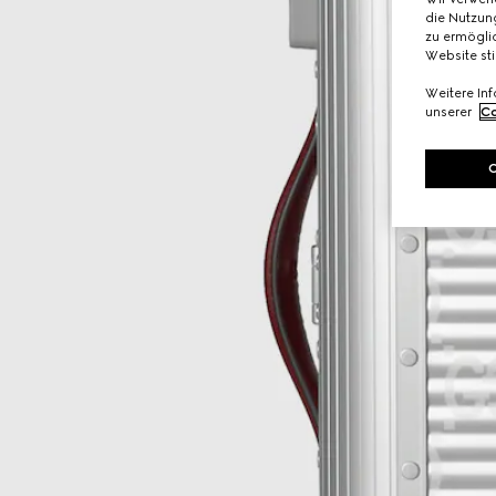
die Nutzung
zu ermöglic
Website st
Weitere In
unserer
Co