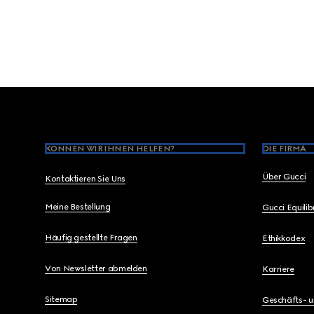
Footer
KÖNNEN WIR IHNEN HELFEN?
DIE FIRMA
Über Gucci
Kontaktieren Sie Uns
Meine Bestellung
Gucci Equili
Häufig gestellte Fragen
Ethikkodex
Von Newsletter abmelden
Karriere
Sitemap
Geschäfts- 