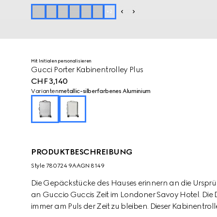
+
2
Mit Initialen personalisieren
Gucci Porter Kabinentrolley Plus
CHF 3,140
Varianten
metallic-silberfarbenes Aluminium
PRODUKTBESCHREIBUNG
Style ‎780724 9AAGN 8149
Die Gepäckstücke des Hauses erinnern an die Ursprü
an Guccio Guccis Zeit im Londoner Savoy Hotel. Die De
immer am Puls der Zeit zu bleiben. Dieser Kabinentroll