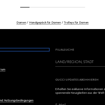
Damen
Handgepäck für Damen
Trolleys für Damen
FILIALSUCHE
LAND/REGION, STADT
brium
GUCCI UPDATES ABONNIEREN
Erhalten Sie exklusive Informationen 
spannende Neuigkeiten aus der Welt 
und Nutzungsbedingungen
E-Mail