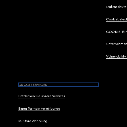
Datenschutz
Cookiebeleid
COOKIE-EI
Unternehmen
Vulnerability
GUCCI SERVICES
Entdecken Sie unsere Services
Einen Termein vereinbaren
In-Store Abholung