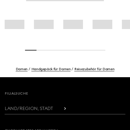
Damen
Handgepäck für Damen
Reisezubehör für Damen
Footer
FILIALSUCHE
LAND/REGION, STADT