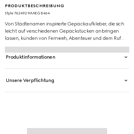
PRODUKTBESCHREIBUNG
Style ‎762492 9AAEG 8464
Von Städtenamen inspirierte Gepäckaufkleber, die sich
leicht auf verschiedenen Gepäckstücken anbringen
lassen, künden von Fernweh, Abenteuer und dem Ruf
der Großstadt. Die farbenprächtigen und verspielten
Designs stehen ganz im Zeichen des facettenreichen
Produktinformationen
Narrativs, welches das Haus kontinuierlich weitererzählt.
Unsere Verpflichtung