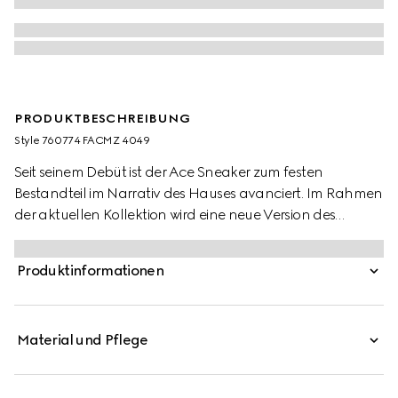
PRODUKTBESCHREIBUNG
Style ‎760774 FACMZ 4049
Seit seinem Debüt ist der Ace Sneaker zum festen
Bestandteil im Narrativ des Hauses avanciert. Im Rahmen
der aktuellen Kollektion wird eine neue Version des
charakteristischen Low-Top-Modells mit einzigartigen
Details präsentiert. Das Design zeichnet sich durch eine
Produktinformationen
Silhouette aus GG Supreme-Canvas in Beige und Blau
aus, während ein „ACE“-Etikett aus Metall an den
Schnürsenkeln einen glänzenden Akzent setzt. Das
Material und Pflege
unverkennbare Gucci Web rundet den Look ab.