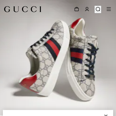
1
/
9