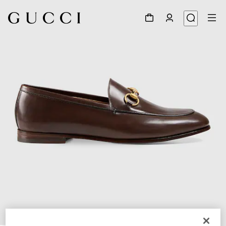
1
/
5