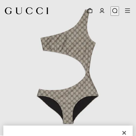
1
/
3