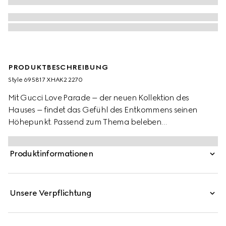
PRODUKTBESCHREIBUNG
Style ‎695817 XHAK2 2270
Mit Gucci Love Parade – der neuen Kollektion des
Hauses – findet das Gefühl des Entkommens seinen
Höhepunkt. Passend zum Thema beleben
Kleidungsstücke, die von sommerlichen Reisezielen
inspiriert sind, die Kollektion. Dieser Badeanzug aus
Produktinformationen
GG Stretch-Jersey ist eines dieser Stücke.
Unsere Verpflichtung