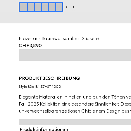
Blazer aus Baumwollsamt mit Stickerei
CHF 3,890
PRODUKTBESCHREIBUNG
Style ‎836181 Z7AST 1000
Elegante Materialien in hellen und dunklen Tönen verl
Fall 2025 Kollektion eine besondere Sinnlichkeit. Dies
unverwechselbaren zeitlosen Chic einem Design aus
durchgehende GG Kristall-Stickerei rundet das Model
Produktinformationen