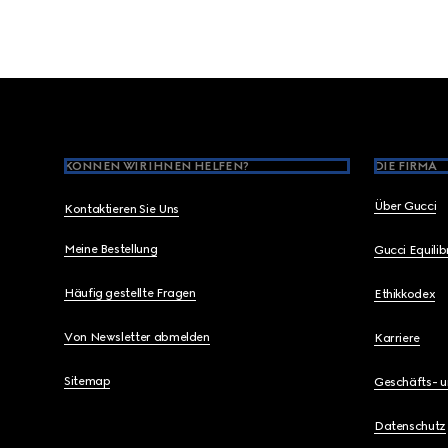
Footer
KÖNNEN WIR IHNEN HELFEN?
DIE FIRMA
Über Gucci
Kontaktieren Sie Uns
Meine Bestellung
Gucci Equili
Häufig gestellte Fragen
Ethikkodex
Von Newsletter abmelden
Karriere
Sitemap
Geschäfts- 
Datenschutz