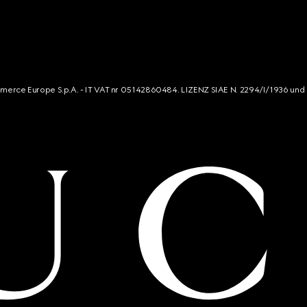
mmerce Europe S.p.A. - IT VAT nr 05142860484. LIZENZ SIAE N. 2294/I/1936 und