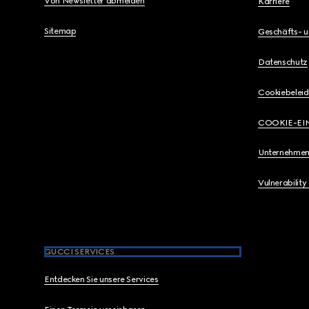
Von Newsletter abmelden
Karriere
Sitemap
Geschäfts- 
Datenschutz
Cookiebeleid
COOKIE-EI
Unternehmen
Vulnerability
GUCCI SERVICES
Entdecken Sie unsere Services