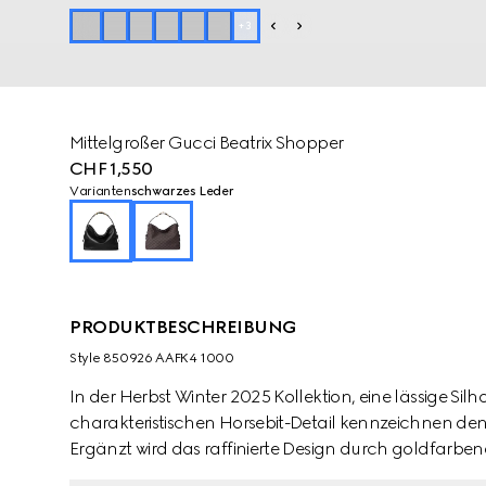
+
3
Mittelgroßer Gucci Beatrix Shopper
CHF 1,550
Varianten
schwarzes Leder
PRODUKTBESCHREIBUNG
Style ‎850926 AAFK4 1000
In der Herbst Winter 2025 Kollektion, eine lässige Si
charakteristischen Horsebit-Detail kennzeichnen de
Ergänzt wird das raffinierte Design durch goldfarbe
Reißverschluss dafür sorgt, dass alle Essentials sicher