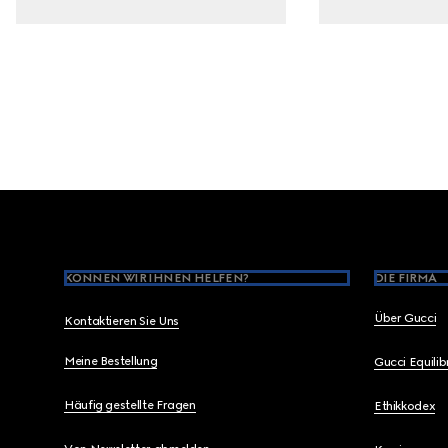
Footer
KÖNNEN WIR IHNEN HELFEN?
DIE FIRMA
Über Gucci
Kontaktieren Sie Uns
Meine Bestellung
Gucci Equili
Häufig gestellte Fragen
Ethikkodex