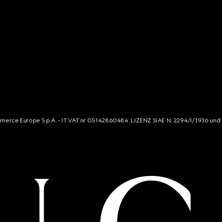
mmerce Europe S.p.A. - IT VAT nr 05142860484. LIZENZ SIAE N. 2294/I/1936 und