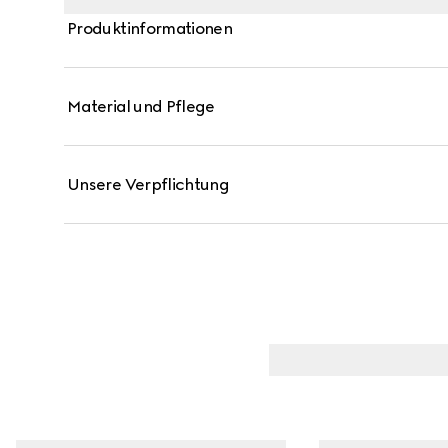
eleganter und zugleich praktischer Begleiter für den 
Produktinformationen
Leichtigkeit Platz finden.
Material und Pflege
Unsere Verpflichtung