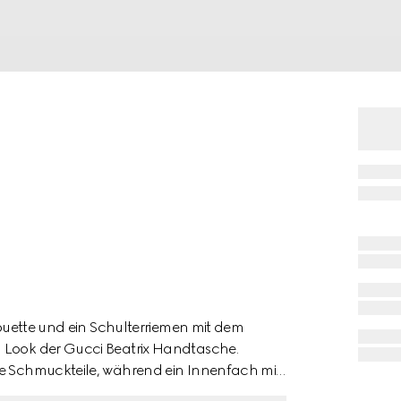
lhouette und ein Schulterriemen mit dem
n Look der Gucci Beatrix Handtasche.
ne Schmuckteile, während ein Innenfach mit
 aufbewahrt sind. Das Ergebnis ist ein