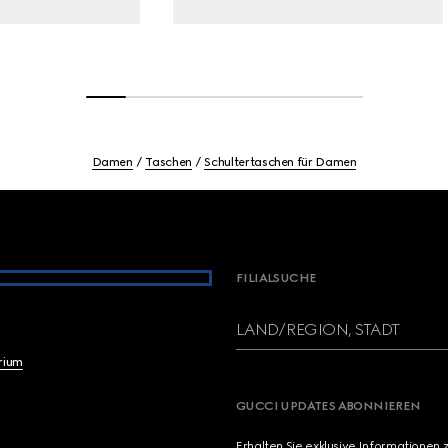
Damen
Taschen
Schultertaschen für Damen
FILIALSUCHE
LAND/REGION, STADT
brium
GUCCI UPDATES ABONNIEREN
Erhalten Sie exklusive Informationen 