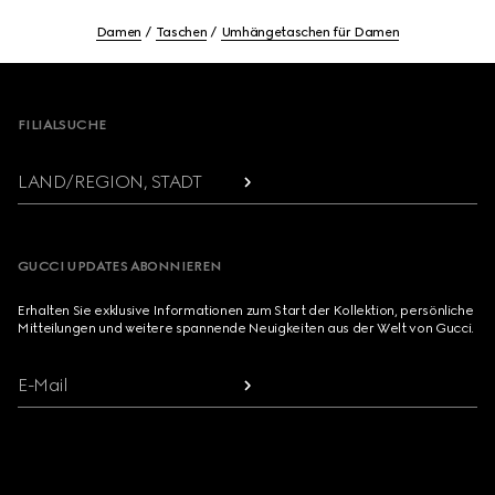
Damen
Taschen
Umhängetaschen für Damen
Footer
FILIALSUCHE
LAND/REGION, STADT
GUCCI UPDATES ABONNIEREN
Erhalten Sie exklusive Informationen zum Start der Kollektion, persönliche
Mitteilungen und weitere spannende Neuigkeiten aus der Welt von Gucci.
E-Mail