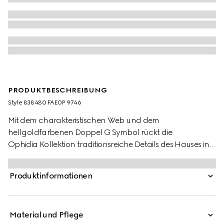
PRODUKTBESCHREIBUNG
Style ‎838480 FAE0P 9746
Mit dem charakteristischen Web und dem
hellgoldfarbenen Doppel G Symbol rückt die
Ophidia Kollektion traditionsreiche Details des Hauses in
den Fokus. Die Modelle sind aus weichem, beschichtetem
GG Monogramm-Stoff mit einem Futter aus grüner
Produktinformationen
Baumwolle gefertigt.
Material und Pflege