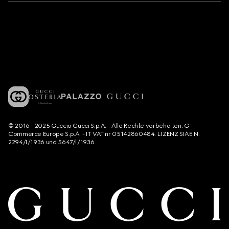
© 2016 - 2025 Guccio Gucci S.p.A. - Alle Rechte vorbehalten. G
Commerce Europe S.p.A. - IT VAT nr 05142860484. LIZENZ SIAE N.
2294/I/1936 und 5647/I/1936