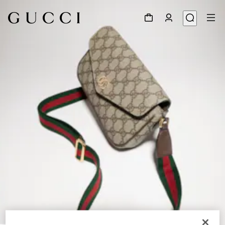
1
/
9