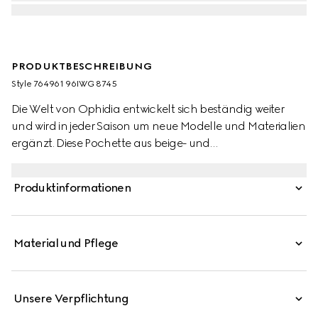
PRODUKTBESCHREIBUNG
Style ‎764961 96IWG 8745
Die Welt von Ophidia entwickelt sich beständig weiter
und wird in jeder Saison um neue Modelle und Materialien
ergänzt. Diese Pochette aus beige- und
ebenholzfarbenem GG Supreme-Canvas ist mit dem
Doppel G Schmuckteil und einem Schulterriemen mit
Produktinformationen
Web versehen.
Material und Pflege
Unsere Verpflichtung