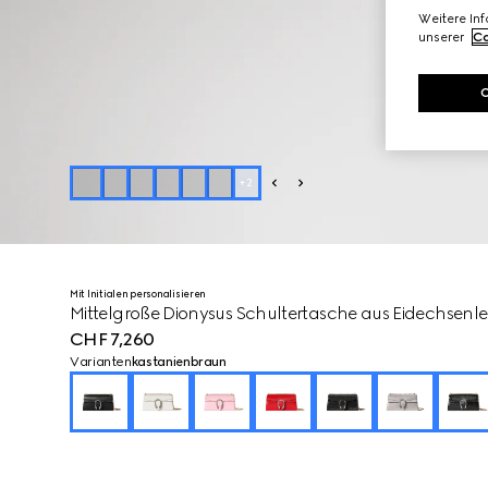
Weitere In
unserer
Co
+
2
Mit Initialen personalisieren
Mittelgroße Dionysus Schultertasche aus Eidechsenl
CHF 7,260
Varianten
kastanienbraun