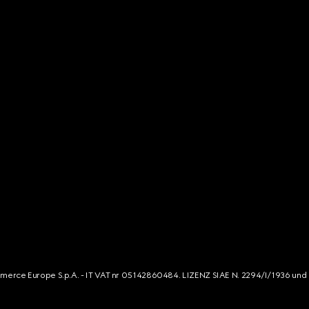
mmerce Europe S.p.A. - IT VAT nr 05142860484. LIZENZ SIAE N. 2294/I/1936 und