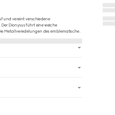
uf und vereint verschiedene
 Der Dionysus führt eine weiche
 Die Metallveredelungen des emblematischen
 Stilvariation für eine einzigartige Note.
rtigen, glänzenden Finish gefertigt.