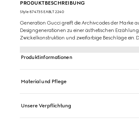
PRODUKTBESCHREIBUNG
Style ‎874735 EABLT 2240
Generation Gucci greift die Archivcodes der Marke a
Designgenerationen zu einer ästhetischen Erzählung.
Zwickelkonstruktion und zweifarbige Beschläge ein.
Tigerkopfes und des neuen Kettenriemens ergänzen jede
Diese Silhouette ist aus edlem Leder mit einem einziga
Produktinformationen
Material und Pflege
Unsere Verpflichtung