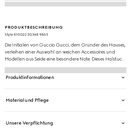
PRODUKTBESCHREIBUNG
Style ‎810022 3G348 9865
Die Initialen von Guccio Gucci, dem Gründer des Hauses,
verleihen einer Auswahl an weichen Accessoires und
Modellen aus Seide eine besondere Note. Dieses Halstuch
aus brauner Wolle wird von einem GG Motiv mit
glänzendem Lamé geziert, während ein
Produktinformationen
Fransenabschluss das Design abrundet.
Material und Pflege
Unsere Verpflichtung