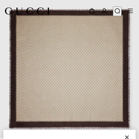
1
/
3