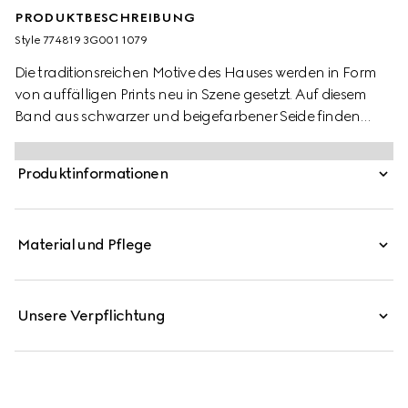
PRODUKTBESCHREIBUNG
Style ‎774819 3G001 1079
Die traditionsreichen Motive des Hauses werden in Form
von auffälligen Prints neu in Szene gesetzt. Auf diesem
Band aus schwarzer und beigefarbener Seide finden
Designinspirationen aus dem Reitsport in einem
GG Ketten-Print mit Horsebit Ausdruck.
Produktinformationen
Material und Pflege
Unsere Verpflichtung