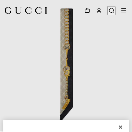
1
/
3