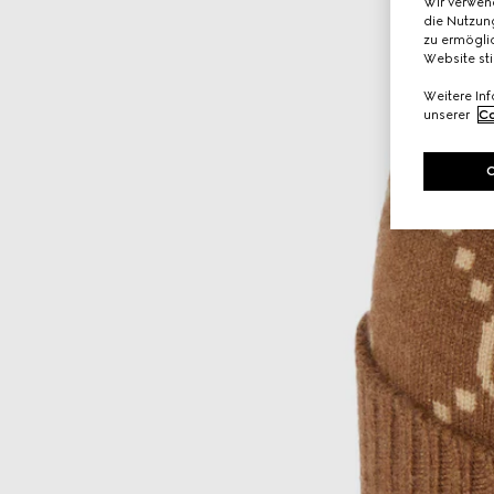
Wir verwen
die Nutzung
zu ermöglic
Website st
Weitere In
unserer
Co