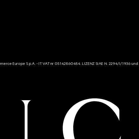
mmerce Europe S.p.A. - IT VAT nr 05142860484. LIZENZ SIAE N. 2294/I/1936 und