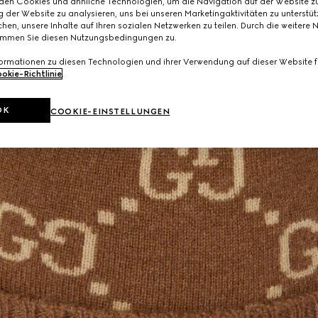
den Cookies und ähnliche Technologien, um die Navigation auf der Website zu
 der Website zu analysieren, uns bei unseren Marketingaktivitäten zu unterstü
hen, unsere Inhalte auf Ihren sozialen Netzwerken zu teilen. Durch die weitere 
immen Sie diesen Nutzungsbedingungen zu.
formationen zu diesen Technologien und ihrer Verwendung auf dieser Website fi
okie-Richtlinie
.
OK
COOKIE-EINSTELLUNGEN