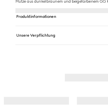
Mütze aus dunkelbraunem und beigefarbenem GG Ka
Monogramm von Gründer Guccio Gucci in einer neu in
Produktinformationen
Unsere Verpflichtung