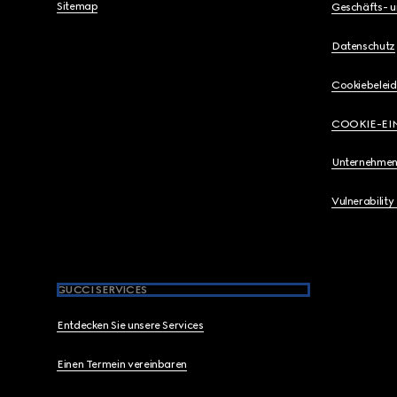
Sitemap
Geschäfts- 
Datenschutz
Cookiebeleid
COOKIE-EI
Unternehmen
Vulnerability
GUCCI SERVICES
Entdecken Sie unsere Services
Einen Termein vereinbaren