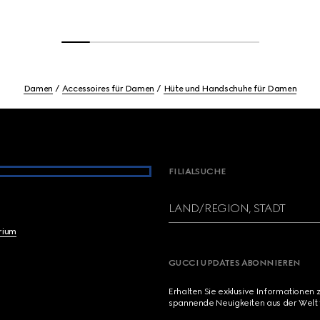
Damen
Accessoires für Damen
Hüte und Handschuhe für Damen
FILIALSUCHE
LAND/REGION, STADT
brium
GUCCI UPDATES ABONNIEREN
Erhalten Sie exklusive Informationen 
spannende Neuigkeiten aus der Welt 