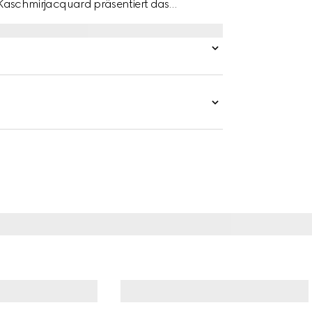
schmirjacquard präsentiert das
terpretierten Variante.