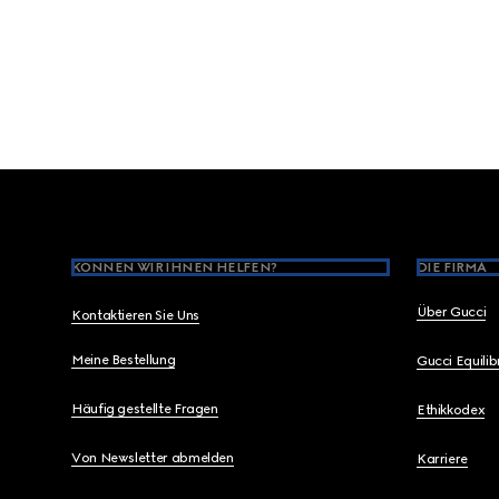
Footer
KÖNNEN WIR IHNEN HELFEN?
DIE FIRMA
Über Gucci
Kontaktieren Sie Uns
Meine Bestellung
Gucci Equili
Häufig gestellte Fragen
Ethikkodex
Von Newsletter abmelden
Karriere