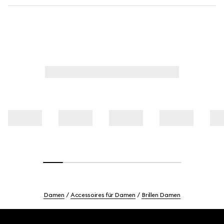
Damen
Accessoires für Damen
Brillen Damen
Footer