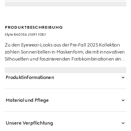
PRODUKTBESCHREIBUNG
Style ‎840156 J1691 1081
Zu den Eyewear-Looks aus der Pre-Fall 2025 Kollektion
zählen Sonnenbrillen in Maskenform, die mit innovativen
Silhouetten und faszinierenden Farbkombinationen ein
Statement setzen. Diese maskenförmige Sonnenbrille mit
Spritzgussrahmen und verspiegelten Gläsern ist mit
Produktinformationen
einem Gucci Logo und Bügelenden aus Metall versehen.
Material und Pflege
Unsere Verpflichtung