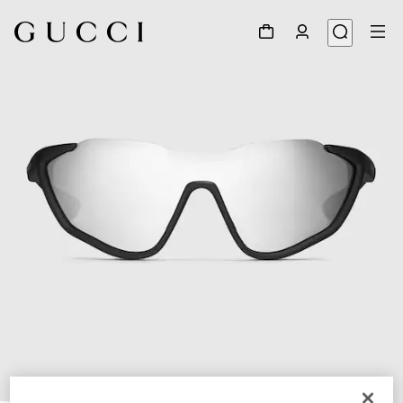
1
/
6