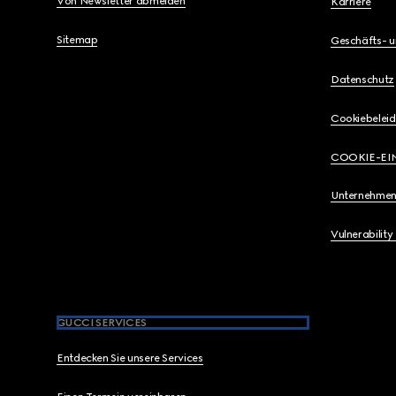
Von Newsletter abmelden
Karriere
Sitemap
Geschäfts- 
Datenschutz
Cookiebeleid
COOKIE-EI
Unternehmen
Vulnerability
GUCCI SERVICES
Entdecken Sie unsere Services