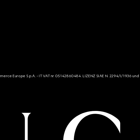
mmerce Europe S.p.A. - IT VAT nr 05142860484. LIZENZ SIAE N. 2294/I/1936 und