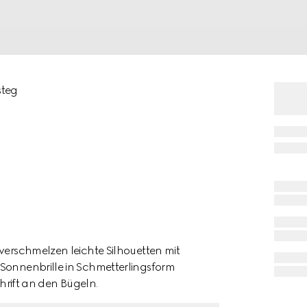
steg
 verschmelzen leichte Silhouetten mit
 Sonnenbrille in Schmetterlingsform
chrift an den Bügeln.