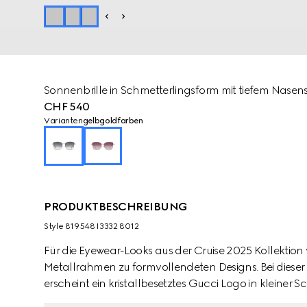
Sonnenbrille in Schmetterlingsform mit tiefem Nasen
CHF 540
Varianten
gelbgoldfarben
PRODUKTBESCHREIBUNG
Style ‎819548 I3332 8012
Für die Eyewear-Looks aus der Cruise 2025 Kollektion
Metallrahmen zu formvollendeten Designs. Bei dieser
erscheint ein kristallbesetztes Gucci Logo in kleiner S