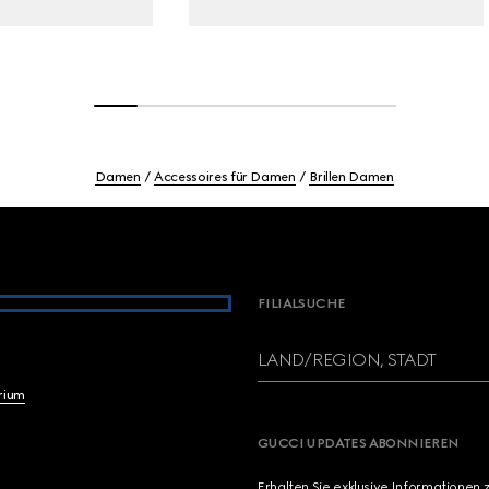
Damen
Accessoires für Damen
Brillen Damen
FILIALSUCHE
LAND/REGION, STADT
brium
GUCCI UPDATES ABONNIEREN
Erhalten Sie exklusive Informationen 