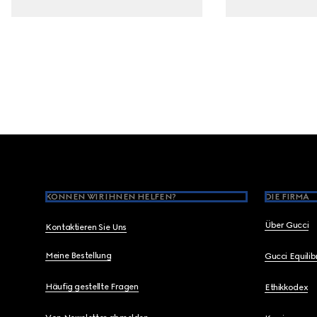
Footer
KÖNNEN WIR IHNEN HELFEN?
DIE FIRMA
Über Gucci
Kontaktieren Sie Uns
Meine Bestellung
Gucci Equili
Häufig gestellte Fragen
Ethikkodex