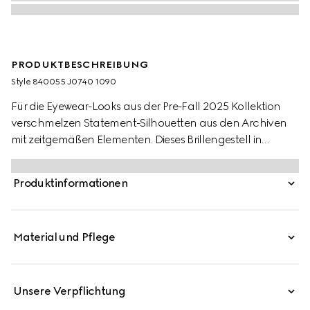
PRODUKTBESCHREIBUNG
Style ‎840055 J0740 1090
Für die Eyewear-Looks aus der Pre-Fall 2025 Kollektion
verschmelzen Statement-Silhouetten aus den Archiven
mit zeitgemäßen Elementen. Dieses Brillengestell in
Katzenaugenform besteht aus schwarzem Azetat und
hellgoldfarbenem Metall, das von Perlen und einem
Produktinformationen
GG Cut-out-Detail geziert wird.
Material und Pflege
Unsere Verpflichtung