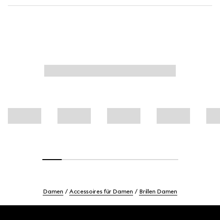
Damen
Accessoires für Damen
Brillen Damen
Footer