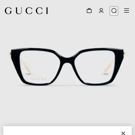
1
/
5