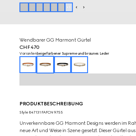
+
1
Wendbarer GG Marmont Gürtel
CHF 470
Varianten
beigefarbener Supreme und braunes Leder
PRODUKTBESCHREIBUNG
Style ‎847131 FAFCN 9755
Unverkennbare GG Marmont Designs werden im Rahme
neue Art und Weise in Szene gesetzt. Dieser Gürtel a