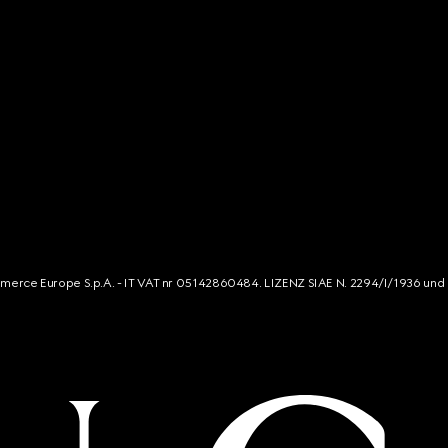
mmerce Europe S.p.A. - IT VAT nr 05142860484. LIZENZ SIAE N. 2294/I/1936 und