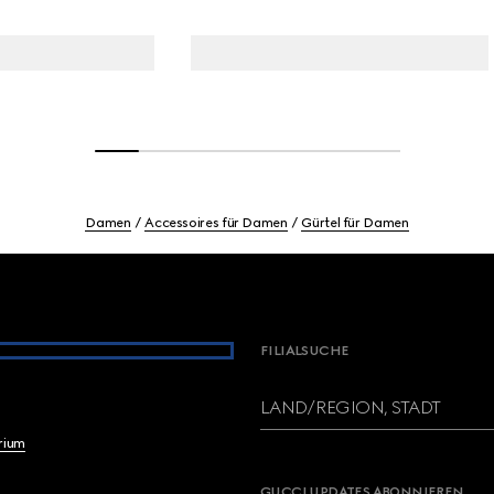
Damen
Accessoires für Damen
Gürtel für Damen
FILIALSUCHE
LAND/REGION, STADT
brium
GUCCI UPDATES ABONNIEREN