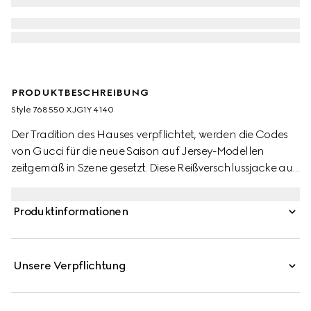
PRODUKTBESCHREIBUNG
Style ‎768550 XJG1Y 4140
Der Tradition des Hauses verpflichtet, werden die Codes
von Gucci für die neue Saison auf Jersey-Modellen
zeitgemäß in Szene gesetzt. Diese Reißverschlussjacke aus
GG Nylon und technischem Baumwolljersey-Jacquard
zollt dem unverkennbaren Monogramm-Motiv Tribut.
Produktinformationen
Unsere Verpflichtung