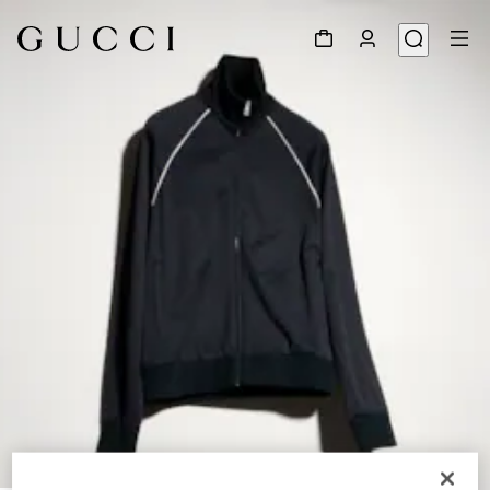
1
/
6