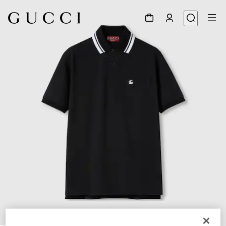
1
/
7