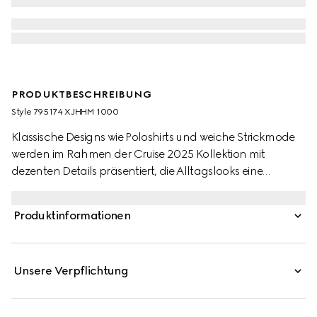
PRODUKTBESCHREIBUNG
Style ‎795174 XJHHM 1000
Klassische Designs wie Poloshirts und weiche Strickmode
werden im Rahmen der Cruise 2025 Kollektion mit
dezenten Details präsentiert, die Alltagslooks eine
besondere Raffinesse verleihen. Dieses regulär
geschnittene Poloshirt aus Stretch-Baumwoll-Piqué wird
Produktinformationen
durch eine kontrastierende Doppel G Stickerei.
Unsere Verpflichtung