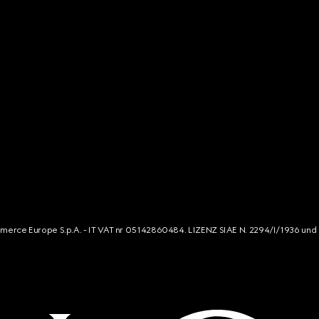
mmerce Europe S.p.A. - IT VAT nr 05142860484. LIZENZ SIAE N. 2294/I/1936 und