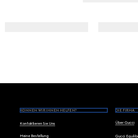
Footer
KÖNNEN WIR IHNEN HELFEN?
DIE FIRMA
Über Gucci
Kontaktieren Sie Uns
Meine Bestellung
Gucci Equili