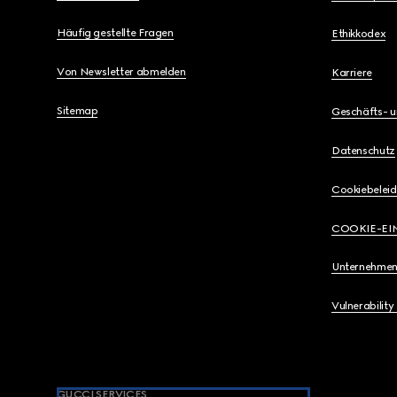
Häufig gestellte Fragen
Ethikkodex
Von Newsletter abmelden
Karriere
Sitemap
Geschäfts- 
Datenschutz
Cookiebeleid
COOKIE-EI
Unternehmen
Vulnerability
GUCCI SERVICES