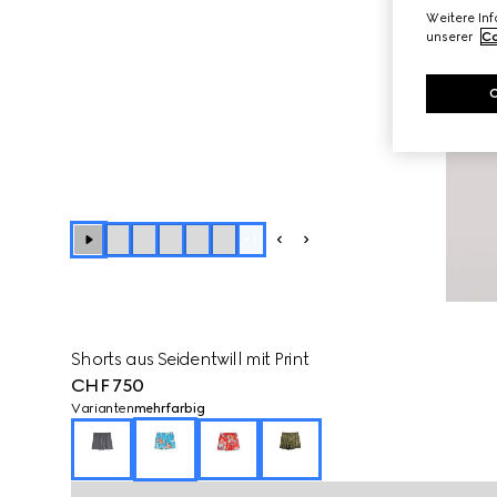
Weitere In
unserer
Co
+
1
Shorts aus Seidentwill mit Print
CHF 750
Varianten
mehrfarbig