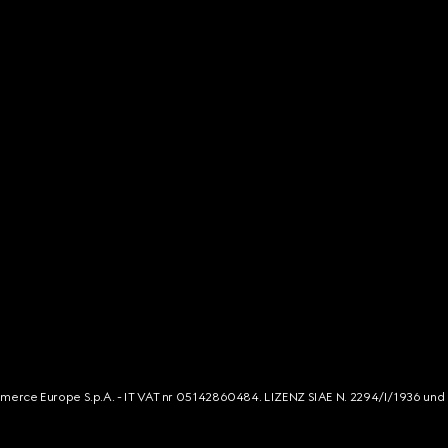
mmerce Europe S.p.A. - IT VAT nr 05142860484. LIZENZ SIAE N. 2294/I/1936 und