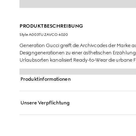
PRODUKTBESCHREIBUNG
Style ‎A003TU ZAVCO 4020
Generation Gucci greift die Archivcodes der Marke a
Designgenerationen zu einer ästhetischen Erzählung.
Urlaubsorten kanalisiert Ready-to-Wear die urbane Flu
Shorts aus Seiden-Twill sind durch einen durchgängig
Produktinformationen
Unsere Verpflichtung