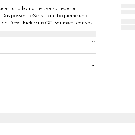
e ein und kombiniert verschiedene
. Das passende Set vereint bequeme und
ialien. Diese Jacke aus GG Baumwollcanvas
 eine unverwechselbare Logo-Note versehen.