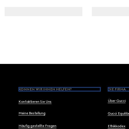
Footer
KÖNNEN WIR IHNEN HELFEN?
DIE FIRMA
Über Gucci
Kontaktieren Sie Uns
Meine Bestellung
Gucci Equili
Häufig gestellte Fragen
Ethikkodex