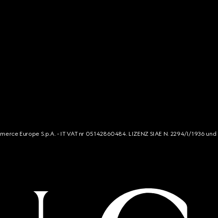
mmerce Europe S.p.A. - IT VAT nr 05142860484. LIZENZ SIAE N. 2294/I/1936 und