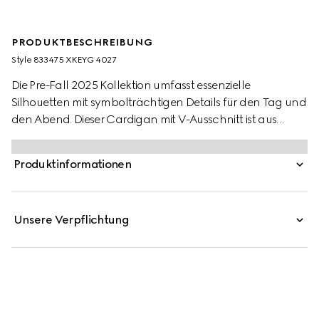
PRODUKTBESCHREIBUNG
Style ‎833475 XKEYG 4027
Die Pre-Fall 2025 Kollektion umfasst essenzielle
Silhouetten mit symbolträchtigen Details für den Tag und
den Abend. Dieser Cardigan mit V-Ausschnitt ist aus
marineblauem, feinem Kaschmir gefertigt und wird von
Vordertaschen und einem Knopfverschluss komplettiert.
Produktinformationen
Unsere Verpflichtung