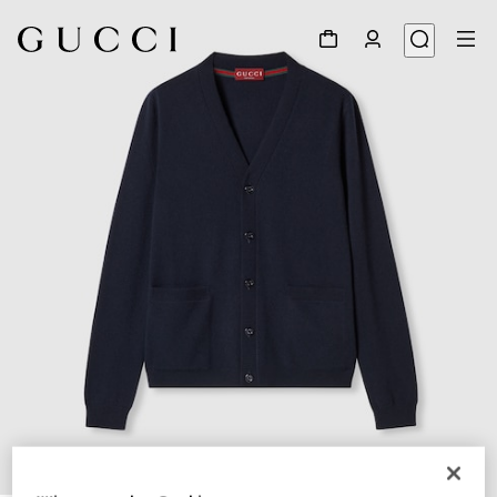
1
/
6