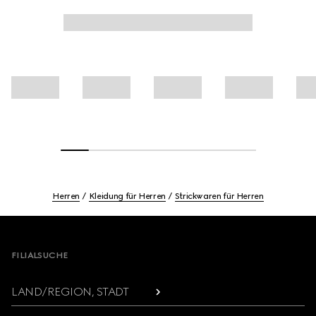
Herren
Kleidung für Herren
Strickwaren für Herren
Footer
FILIALSUCHE
LAND/REGION, STADT