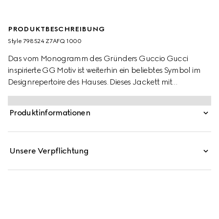
PRODUKTBESCHREIBUNG
Style ‎798524 Z7AFQ 1000
Das vom Monogramm des Gründers Guccio Gucci
inspirierte GG Motiv ist weiterhin ein beliebtes Symbol im
Designrepertoire des Hauses. Dieses Jackett mit
Deconstructed-Silhouette besteht aus GG Canvas aus
Baumwolle und Polyester.
Produktinformationen
Unsere Verpflichtung