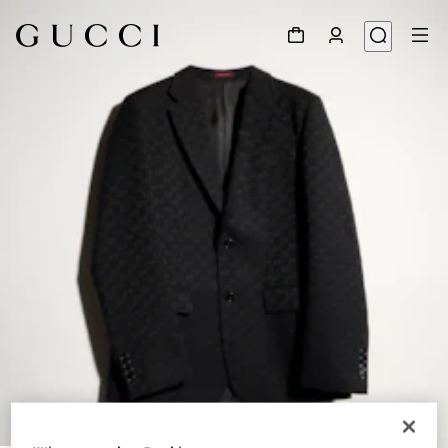
1
/
6