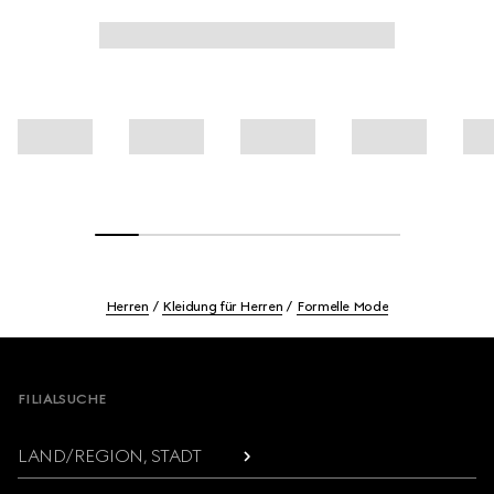
Herren
Kleidung für Herren
Formelle Mode
Footer
FILIALSUCHE
LAND/REGION, STADT