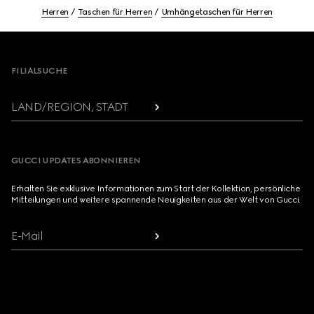
Herren
Taschen für Herren
Umhängetaschen für Herren
Footer
FILIALSUCHE
LAND/REGION, STADT
GUCCI UPDATES ABONNIEREN
Erhalten Sie exklusive Informationen zum Start der Kollektion, persönliche
Mitteilungen und weitere spannende Neuigkeiten aus der Welt von Gucci.
E-Mail