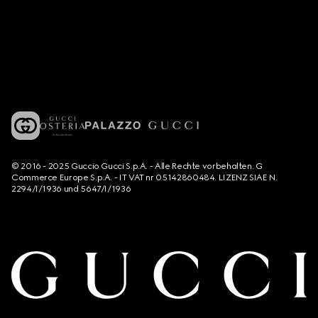
© 2016 - 2025 Guccio Gucci S.p.A. - Alle Rechte vorbehalten. G
Commerce Europe S.p.A. - IT VAT nr 05142860484. LIZENZ SIAE N.
2294/I/1936 und 5647/I/1936