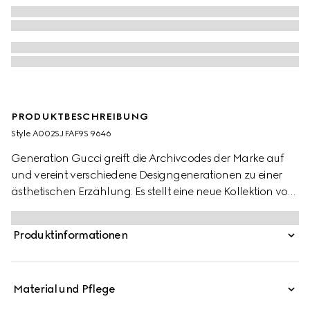
PRODUKTBESCHREIBUNG
Style ‎A002SJ FAF9S 9646
Generation Gucci greift die Archivcodes der Marke auf
und vereint verschiedene Designgenerationen zu einer
ästhetischen Erzählung. Es stellt eine neue Kollektion von
Kleinlederwaren mit einem prominenten Web-Detail auf
GG beschichtetem Canvas vor. Komplett mit
Produktinformationen
Lederbesatz zeigt dieser vielseitige Stil eine ungefütterte
Konstruktion, die ihn schlank und leicht macht.
Material und Pflege