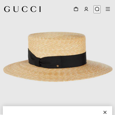
1
/
5