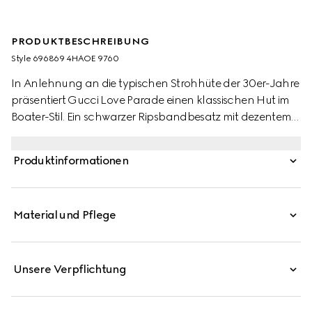
PRODUKTBESCHREIBUNG
Style ‎696869 4HAOE 9760
In Anlehnung an die typischen Strohhüte der 30er-Jahre
präsentiert Gucci Love Parade einen klassischen Hut im
Boater-Stil. Ein schwarzer Ripsbandbesatz mit dezentem
Doppel G Detail und ein Kinnband runden den Stil ab.
Produktinformationen
Material und Pflege
Unsere Verpflichtung