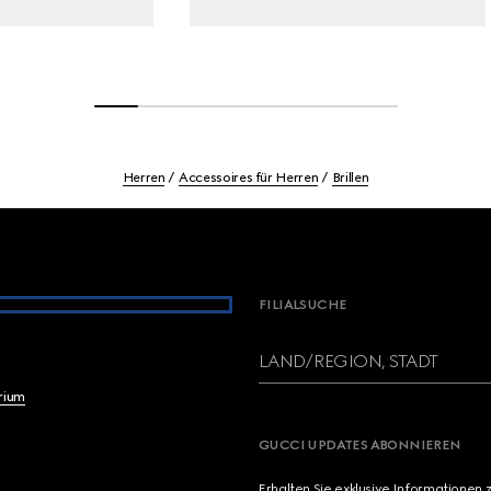
Herren
Accessoires für Herren
Brillen
FILIALSUCHE
LAND/REGION, STADT
brium
GUCCI UPDATES ABONNIEREN
Erhalten Sie exklusive Informationen 