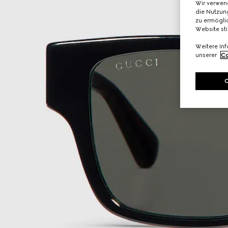
Wir verwen
die Nutzung
zu ermöglic
Website st
Weitere In
unserer
Co