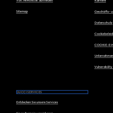
Von Newsletter abmelden
Karriere
Sitemap
Geschäfts- 
Datenschutz
Cookiebeleid
COOKIE-EI
Unternehmen
Vulnerability
GUCCI SERVICES
Entdecken Sie unsere Services