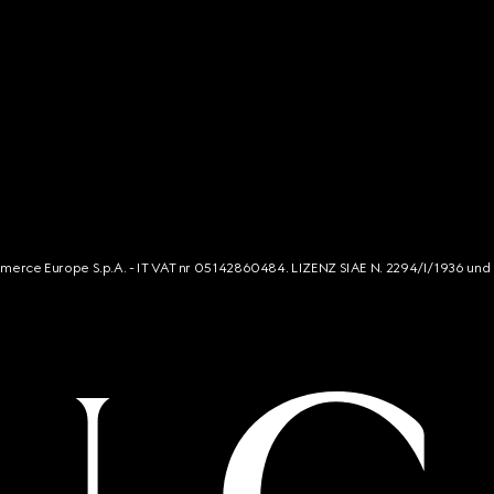
mmerce Europe S.p.A. - IT VAT nr 05142860484. LIZENZ SIAE N. 2294/I/1936 und