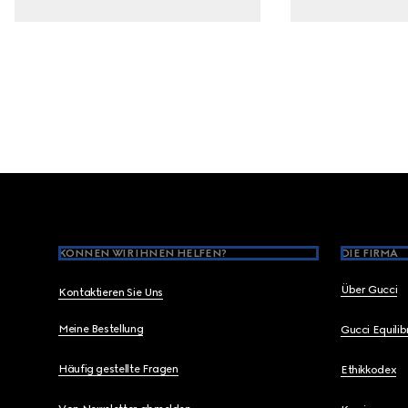
Footer
KÖNNEN WIR IHNEN HELFEN?
DIE FIRMA
Über Gucci
Kontaktieren Sie Uns
Meine Bestellung
Gucci Equili
Häufig gestellte Fragen
Ethikkodex