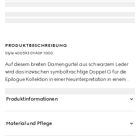
PRODUKTBESCHREIBUNG
Style ‎400593 0YA0P 1000
Auf diesem breiten Damengürtel aus schwarzem Leder
wird das inzwischen symbolträchtige Doppel G für die
Epilogue Kollektion in einer Neuinterpretation in einem
antiken Silberton inszeniert, um die zeitlich ungebundene
Vision der Kollektion zum Ausdruck zu bringen.
Produktinformationen
Material und Pflege