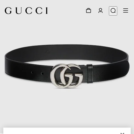
1
/
4