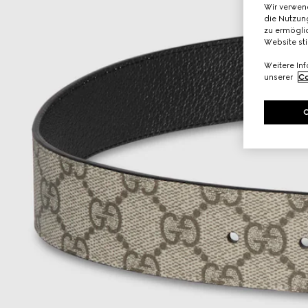
Wir verwen
die Nutzung
zu ermöglic
Website st
Weitere In
unserer
Co