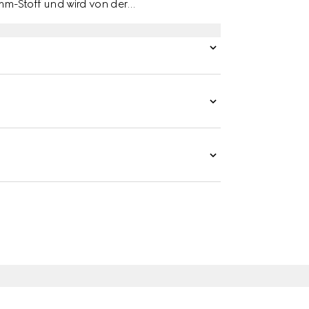
m-Stoff und wird von der
bare Weise akzentuiert.