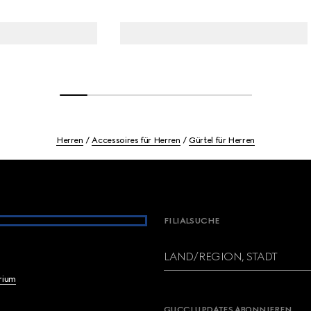
Herren
Accessoires für Herren
Gürtel für Herren
FILIALSUCHE
LAND/REGION, STADT
brium
GUCCI UPDATES ABONNIEREN