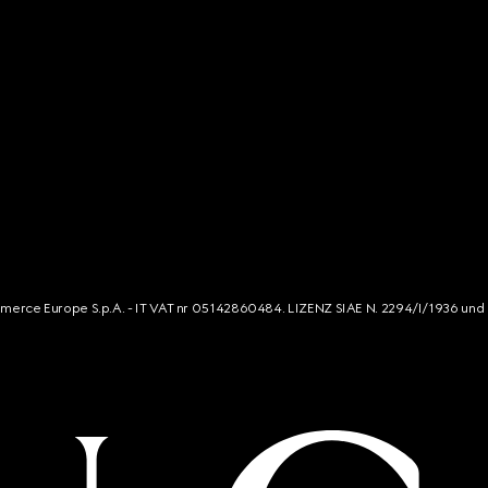
mmerce Europe S.p.A. - IT VAT nr 05142860484. LIZENZ SIAE N. 2294/I/1936 und