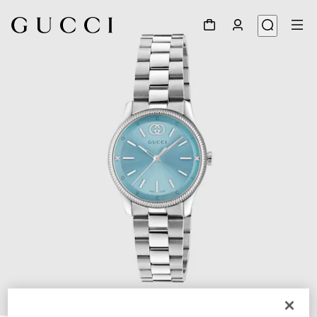
1
/
4