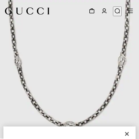
1
/
4