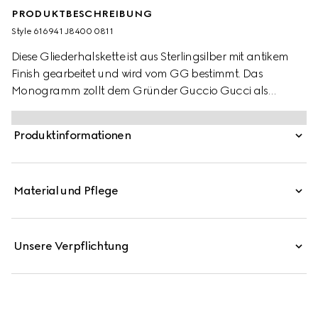
PRODUKTBESCHREIBUNG
Style ‎616941 J8400 0811
Diese Gliederhalskette ist aus Sterlingsilber mit antikem
Finish gearbeitet und wird vom GG bestimmt. Das
Monogramm zollt dem Gründer Guccio Gucci als
Symbol aus den Archiven des Hauses und dezente Logo-
Komposition Tribut.
Produktinformationen
Material und Pflege
Unsere Verpflichtung