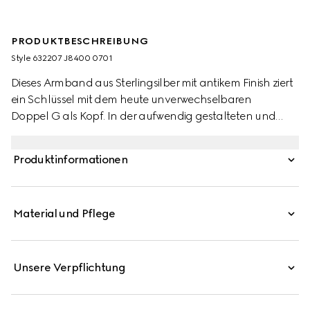
PRODUKTBESCHREIBUNG
Style ‎632207 J8400 0701
Dieses Armband aus Sterlingsilber mit antikem Finish ziert
ein Schlüssel mit dem heute unverwechselbaren
Doppel G als Kopf. In der aufwendig gestalteten und
kunstvoll gefertigten Gucci Silberschmuckkollektion mit
einer Vielfalt an zeitgemäßen und klassischen Stücken
Produktinformationen
finden sich häufig dezente Anspielungen auf das Haus.
Material und Pflege
Unsere Verpflichtung