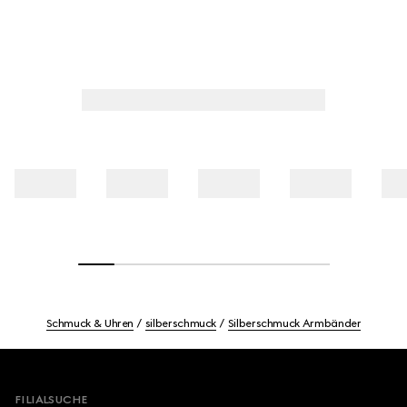
Schmuck & Uhren
silberschmuck
Silberschmuck Armbänder
Footer
FILIALSUCHE