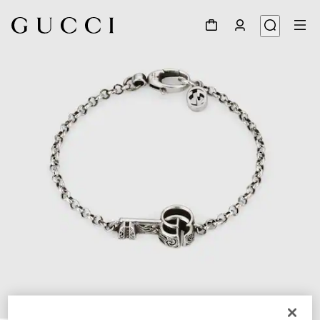
1
/
4