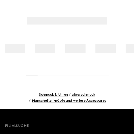
Schmuck & Uhren
silberschmuck
Manschettenknöpfe und weitere Accessoires
Footer
FILIALSUCHE