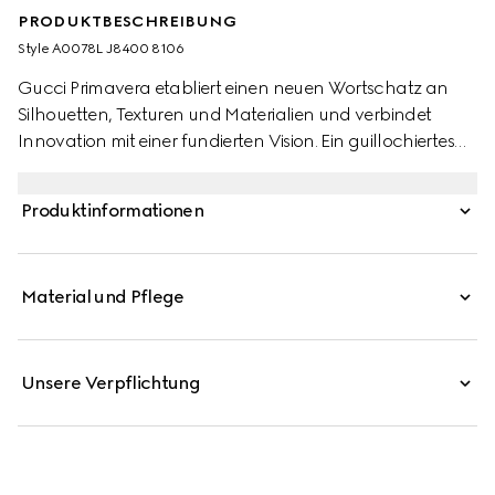
PRODUKTBESCHREIBUNG
Style ‎A0078L J8400 8106
Gucci Primavera etabliert einen neuen Wortschatz an
Silhouetten, Texturen und Materialien und verbindet
Innovation mit einer fundierten Vision. Ein guillochiertes
Interlocking G Motiv zeichnet die Gucci Interlocking Linie
auf eleganten Sterlingsilber-Accessoires aus.
Produktinformationen
Material und Pflege
Unsere Verpflichtung