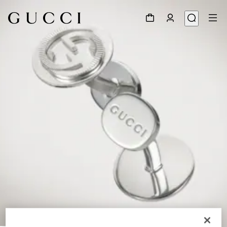
1
/
2