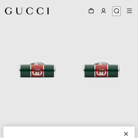
1
/
2