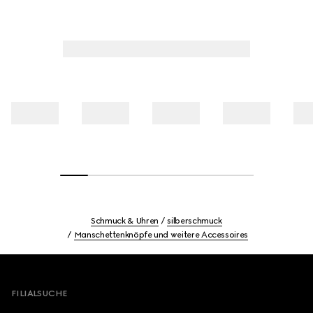
Schmuck & Uhren
silberschmuck
Manschettenknöpfe und weitere Accessoires
Footer
FILIALSUCHE