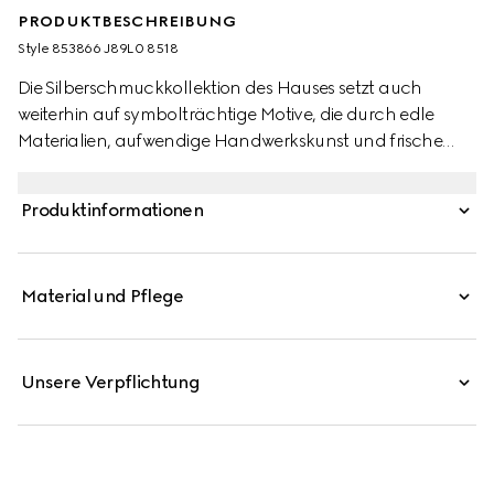
PRODUKTBESCHREIBUNG
Style ‎853866 J89L0 8518
Die Silberschmuckkollektion des Hauses setzt auch
weiterhin auf symbolträchtige Motive, die durch edle
Materialien, aufwendige Handwerkskunst und frische
Farben neu interpretiert werden – so auch bei diesen
Manschettenknöpfen mit zylinderförmigem Web-Detail.
Produktinformationen
Material und Pflege
Unsere Verpflichtung