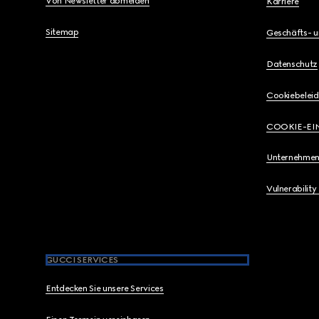
Von Newsletter abmelden
Karriere
Sitemap
Geschäfts- 
Datenschutz
Cookiebeleid
COOKIE-EI
Unternehmen
Vulnerability
GUCCI SERVICES
Entdecken Sie unsere Services