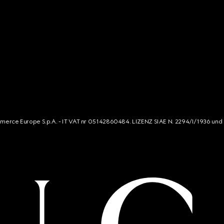
mmerce Europe S.p.A. - IT VAT nr 05142860484. LIZENZ SIAE N. 2294/I/1936 und