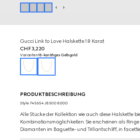
Gucci Link to Love Halskette 18 Karat
CHF 3,220
Varianten
18-karätiges Gelbgold
PRODUKTBESCHREIBUNG
Style ‎745654 J8500 8000
Alle Stücke der Kollektion wie auch diese Halskette b
Kombinationsmöglichkeiten. Sie erscheinen als Ringe
Diamanten im Baguette- und Trillantschliff, in facet
Weiß- und Roségold.