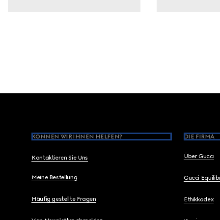
Footer
KÖNNEN WIR IHNEN HELFEN?
DIE FIRMA
Über Gucci
Kontaktieren Sie Uns
Meine Bestellung
Gucci Equili
Häufig gestellte Fragen
Ethikkodex