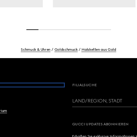
Schmuck & Uhren
Goldschmuck
Halsketten aus Gold
FILIALSUCHE
LAND/REGION, STADT
brium
GUCCI UPDATES ABONNIEREN
Erhalten Sie exklusive Informationen 