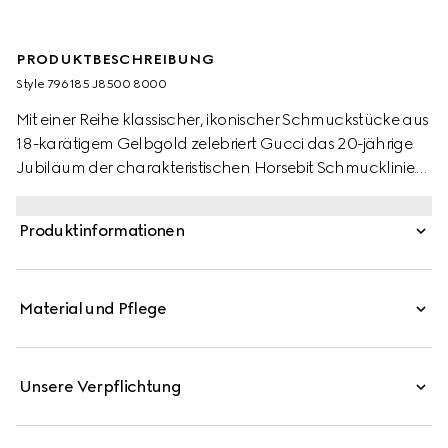
PRODUKTBESCHREIBUNG
Style ‎796185 J8500 8000
Mit einer Reihe klassischer, ikonischer Schmuckstücke aus
18-karätigem Gelbgold zelebriert Gucci das 20-jährige
Jubiläum der charakteristischen Horsebit Schmucklinie.
Dieses Armband zeichnet sich durch ein Design aus
ineinandergreifenden Horsebit-Motiven aus.
Produktinformationen
Material und Pflege
Unsere Verpflichtung