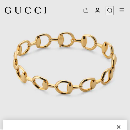
1
/
5