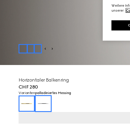
Weitere In
unserer
Co
Horizontaler Balkenring
CHF 280
Varianten
palladiniertes Messing