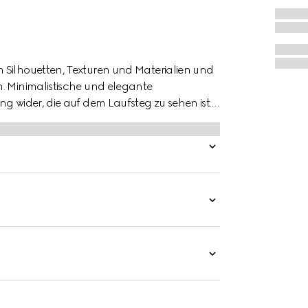
 Silhouetten, Texturen und Materialien und
. Minimalistische und elegante
g wider, die auf dem Laufsteg zu sehen ist.
ertem Hauslogo definiert wird, ist so
rd.