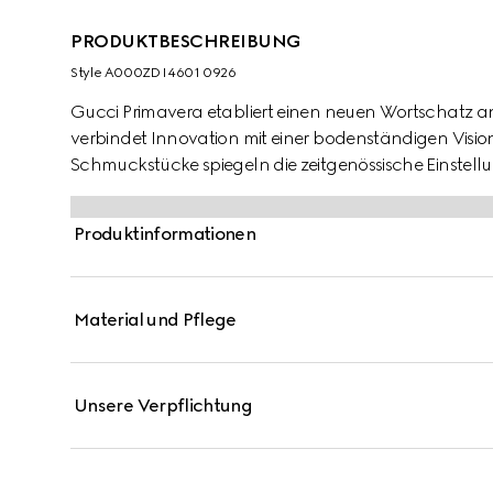
PRODUKTBESCHREIBUNG
Style ‎A000ZD I4601 0926
Gucci Primavera etabliert einen neuen Wortschatz an
verbindet Innovation mit einer bodenständigen Vision
Schmuckstücke spiegeln die zeitgenössische Einstellun
Der Ring, der durch eine längliche Stange mit eingravi
konzipiert, dass er horizontal über die Finger gelegt wi
Produktinformationen
Material und Pflege
Unsere Verpflichtung