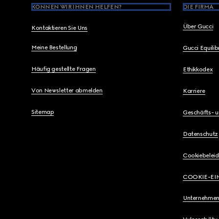
KÖNNEN WIR IHNEN HELFEN?
DIE FIRMA
Über Gucci
Kontaktieren Sie Uns
Meine Bestellung
Gucci Equili
Häufig gestellte Fragen
Ethikkodex
Von Newsletter abmelden
Karriere
Sitemap
Geschäfts- 
Datenschutz
Cookiebeleid
COOKIE-EI
Unternehmen