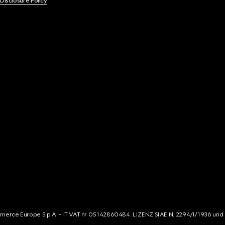
 Disclosure Policy
mmerce Europe S.p.A. - IT VAT nr 05142860484. LIZENZ SIAE N. 2294/I/1936 und