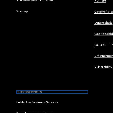
Von Newsletter abmelden
Karriere
Sitemap
Geschäfts- 
Datenschutz
Cookiebeleid
COOKIE-EI
Unternehmen
Vulnerability
GUCCI SERVICES
Entdecken Sie unsere Services