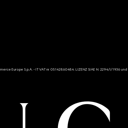
mmerce Europe S.p.A. - IT VAT nr 05142860484. LIZENZ SIAE N. 2294/I/1936 und