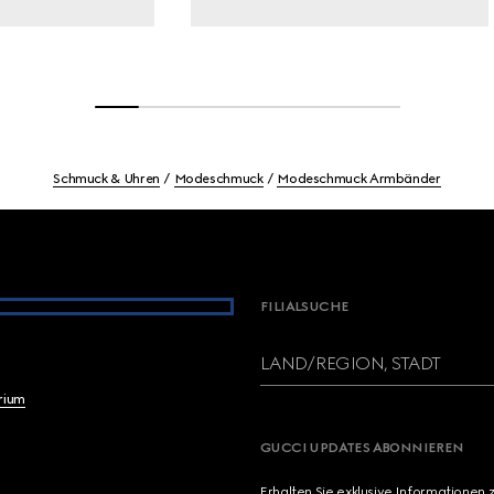
Schmuck & Uhren
Modeschmuck
Modeschmuck Armbänder
FILIALSUCHE
LAND/REGION, STADT
brium
GUCCI UPDATES ABONNIEREN
Erhalten Sie exklusive Informationen 