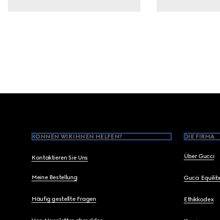
Footer
KÖNNEN WIR IHNEN HELFEN?
DIE FIRMA
Über Gucci
Kontaktieren Sie Uns
Meine Bestellung
Gucci Equili
Häufig gestellte Fragen
Ethikkodex