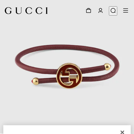
1
/
5