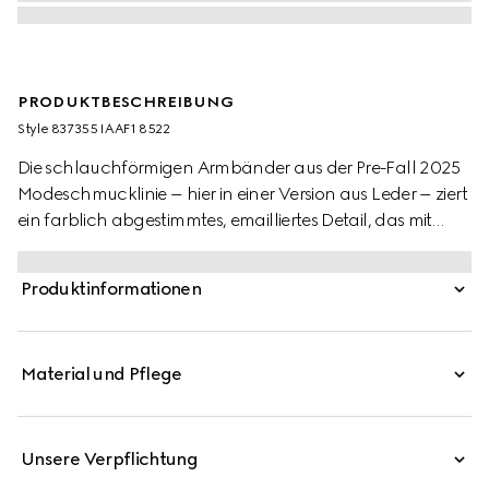
PRODUKTBESCHREIBUNG
Style ‎837355 IAAF1 8522
Die schlauchförmigen Armbänder aus der Pre-Fall 2025
Modeschmucklinie – hier in einer Version aus Leder – ziert
ein farblich abgestimmtes, emailliertes Detail, das mit
dem runden GG graviert ist. Goldfarbene Elemente und
ein verstellbarer Schiebeverschluss runden das
Produktinformationen
Accessoire ab. Dieses Design aus Leder wird in
Rosso Ancora Rot präsentiert.
Material und Pflege
Unsere Verpflichtung