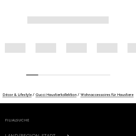
Décor & Lifestyle
Gucci Haustierkollektion
Wohnaccessoires für Haustiere
Footer
FILIALSUCHE
LAND/REGION, STADT