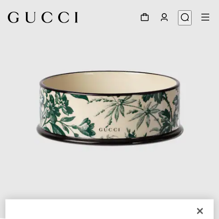
1
/
4