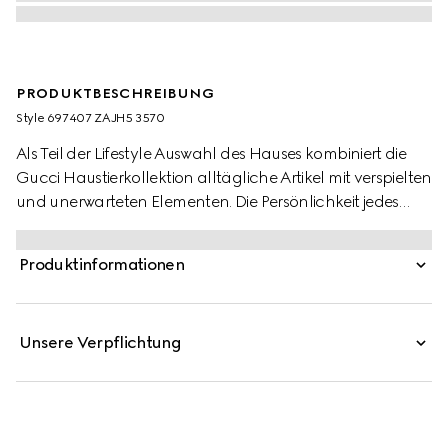
PRODUKTBESCHREIBUNG
Style ‎697407 ZAJH5 3570
Als Teil der Lifestyle Auswahl des Hauses kombiniert die
Gucci Haustierkollektion alltägliche Artikel mit verspielten
und unerwarteten Elementen. Die Persönlichkeit jedes
vierbeinigen Freundes zeigt sich auf Halsbändern, Betten
und mehr, ergänzt vom Gucci Logo sowie
Produktinformationen
charakteristischen Materialien. Dieser große Napf aus
Porzellan zeigt den Herbarium-Print.
Unsere Verpflichtung