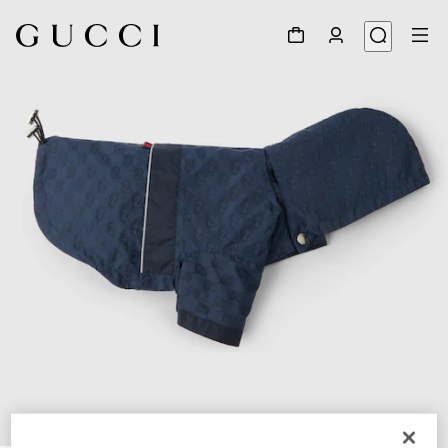
1
/
7