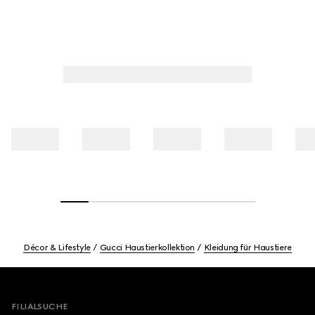
Décor & Lifestyle
Gucci Haustierkollektion
Kleidung für Haustiere
Footer
FILIALSUCHE