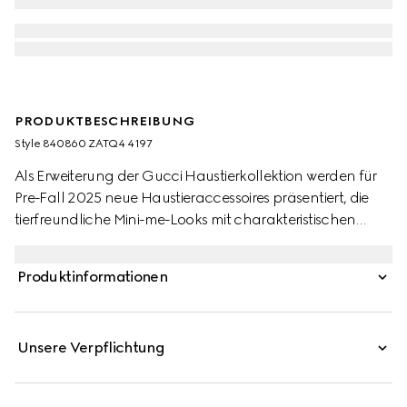
PRODUKTBESCHREIBUNG
Style ‎840860 ZATQ4 4197
Als Erweiterung der Gucci Haustierkollektion werden für
Pre-Fall 2025 neue Haustieraccessoires präsentiert, die
tierfreundliche Mini-me-Looks mit charakteristischen
Motiven und Prints umfassen. Dieser Haustierregenmantel
aus wasserabweisendem GG Nylon ist mit einem Web-
Produktinformationen
Detail versehen.
Unsere Verpflichtung