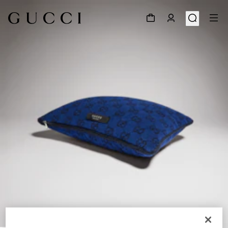
1
/
3