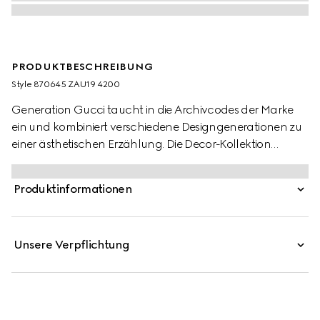
PRODUKTBESCHREIBUNG
Style ‎870645 ZAU19 4200
Generation Gucci taucht in die Archivcodes der Marke
ein und kombiniert verschiedene Designgenerationen zu
einer ästhetischen Erzählung. Die Decor-Kollektion
interpretiert weiterhin emblematische Motive neu, indem
sie prächtige Materialien, komplexe Handwerkskunst und
Produktinformationen
satte Farben verwendet, wie das charakteristische GG bei
diesem Stil.
Unsere Verpflichtung