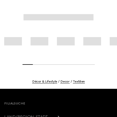
Décor & Lifestyle
Decor
Textilien
Footer
FILIALSUCHE
LAND/REGION, STADT