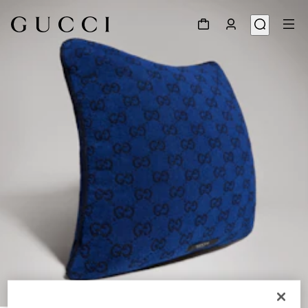
1
/
3