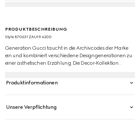
PRODUKTBESCHREIBUNG
Style ‎870631 ZAU19 4200
Generation Gucci taucht in die Archivcodes der Marke
ein und kombiniert verschiedene Designgenerationen zu
einer ästhetischen Erzählung. Die Decor-Kollektion
interpretiert weiterhin emblematische Motive neu, indem
sie prächtige Materialien, komplexe Handwerkskunst und
Produktinformationen
satte Farben verwendet, wie das charakteristische GG bei
diesem Stil.
Unsere Verpflichtung