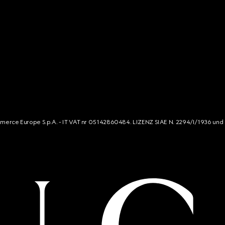
mmerce Europe S.p.A. - IT VAT nr 05142860484. LIZENZ SIAE N. 2294/I/1936 und