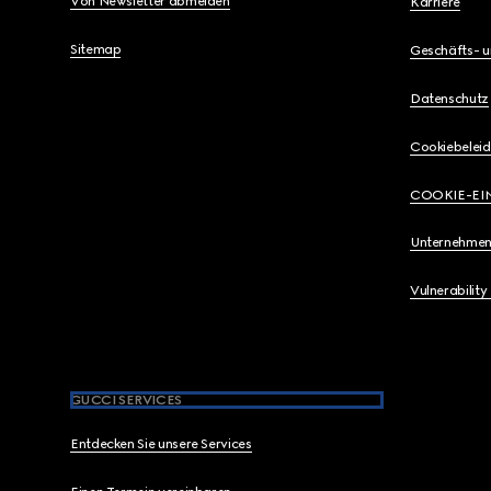
Von Newsletter abmelden
Karriere
Sitemap
Geschäfts- 
Datenschutz
Cookiebeleid
COOKIE-EI
Unternehmen
Vulnerability
GUCCI SERVICES
Entdecken Sie unsere Services