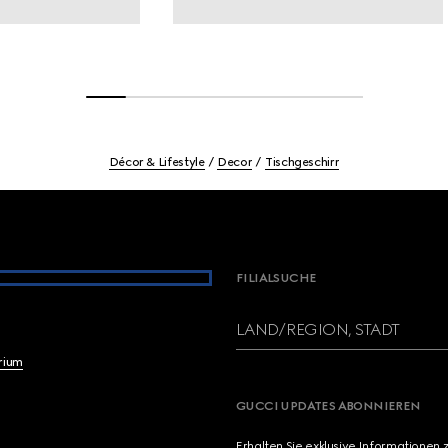
Décor & Lifestyle
Decor
Tischgeschirr
FILIALSUCHE
LAND/REGION, STADT
brium
GUCCI UPDATES ABONNIEREN
Erhalten Sie exklusive Informationen 