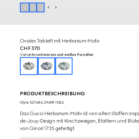
Ovales Tablett mit Herbarium-Motiv
CHF 370
Varianten
schwarzes und weißes Porzellan
PRODUKTBESCHREIBUNG
Style ‎527686 ZAIRR 1082
Das Gucci Herbarium-Motiv ist von alten Stoffen inspir
de-Jouy-Design mit Kirschzweigen, Blättern und Blüte
von Ginori 1735 gefertigt.