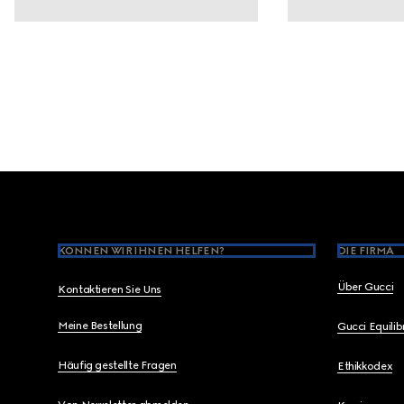
Footer
KÖNNEN WIR IHNEN HELFEN?
DIE FIRMA
Über Gucci
Kontaktieren Sie Uns
Meine Bestellung
Gucci Equili
Häufig gestellte Fragen
Ethikkodex