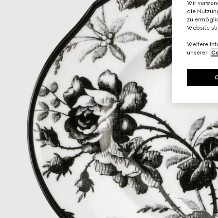
Wir verwen
die Nutzung
zu ermöglic
Website st
Weitere In
unserer
Co