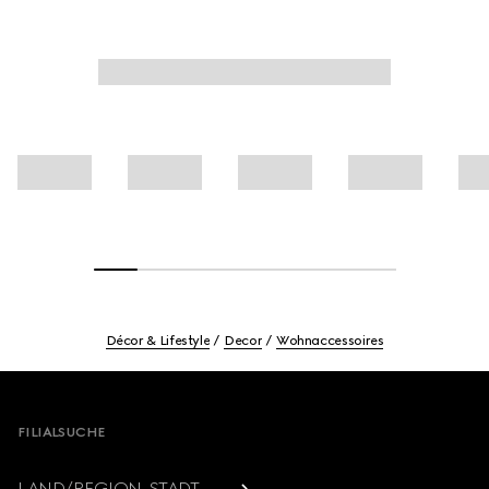
Décor & Lifestyle
Decor
Wohnaccessoires
Footer
FILIALSUCHE
LAND/REGION, STADT