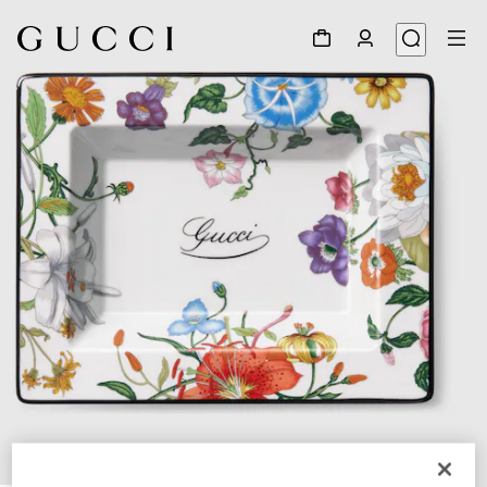
1
/
3