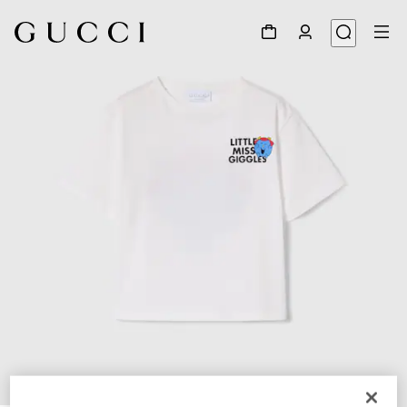
1
/
3