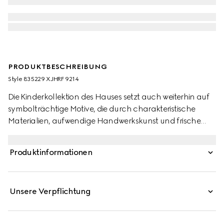
PRODUKTBESCHREIBUNG
Style ‎835229 XJHRF 9214
Die Kinderkollektion des Hauses setzt auch weiterhin auf
symbolträchtige Motive, die durch charakteristische
Materialien, aufwendige Handwerkskunst und frische
Farben neu interpretiert werden. Highlight dieses Kinder-T-
Shirts aus Baumwolljersey ist das Artwork mit einer
Produktinformationen
niedlichen Figur aus der Welt von MR. MEN™ LITTLE
MISS™.
Unsere Verpflichtung