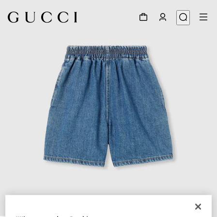
1
/
4