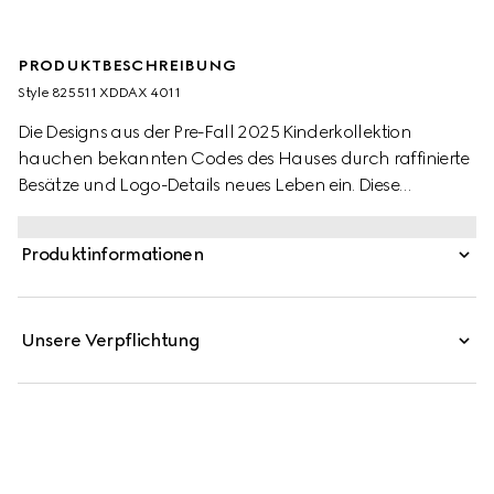
PRODUKTBESCHREIBUNG
Style ‎825511 XDDAX 4011
Die Designs aus der Pre-Fall 2025 Kinderkollektion
hauchen bekannten Codes des Hauses durch raffinierte
Besätze und Logo-Details neues Leben ein. Diese
Kindershorts aus Denim mit Waschung werden von einem
gelaserten Gucci Logo geziert.
Produktinformationen
Unsere Verpflichtung