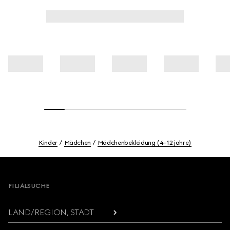
Kinder
Mädchen
Mädchenbekleidung (4-12 jahre)
Footer
FILIALSUCHE
LAND/REGION, STADT