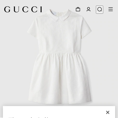
1
/
4