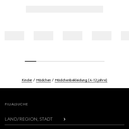
Kinder
Mädchen
Mädchenbekleidung (4-12 jahre)
Footer
FILIALSUCHE
LAND/REGION, STADT