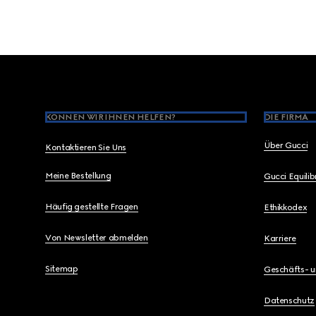
Footer
KÖNNEN WIR IHNEN HELFEN?
DIE FIRMA
Über Gucci
Kontaktieren Sie Uns
Meine Bestellung
Gucci Equili
Häufig gestellte Fragen
Ethikkodex
Von Newsletter abmelden
Karriere
Sitemap
Geschäfts- 
Datenschutz