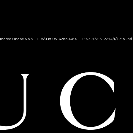
mmerce Europe S.p.A. - IT VAT nr 05142860484. LIZENZ SIAE N. 2294/I/1936 und