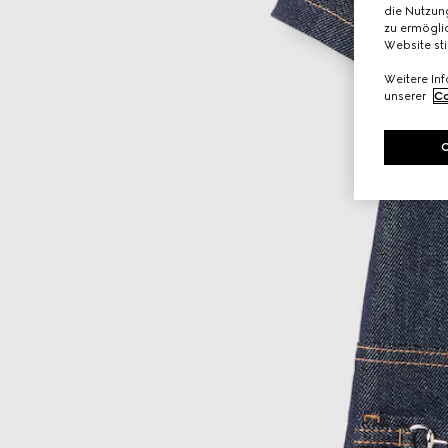
die Nutzung
zu ermöglic
Website st
Weitere In
unserer
Co