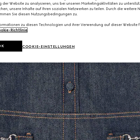
 der Website zu analysieren, uns bei unseren Marketingaktivitäten zu unterstü
hen, unsere Inhalte auf Ihren sozialen Netzwerken zu teilen. Durch die weitere 
immen Sie diesen Nutzungsbedingungen zu.
formationen zu diesen Technologien und ihrer Verwendung auf dieser Website fi
okie-Richtlinie
.
OK
COOKIE-EINSTELLUNGEN